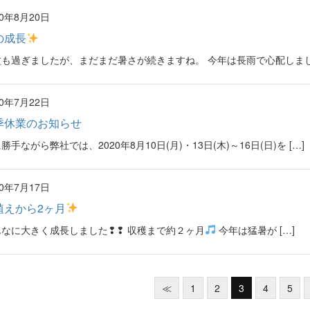
20年8月20日
の成長
盆も過ぎましたが、まだまだ暑さが続きますね。 今年は長雨で心配しました
20年7月22日
季休業のお知らせ
勝手ながら弊社では、2020年8月10日(月)・13日(木)～16日(日)を […]
20年7月17日
植えから2ヶ月
んなに大きく成長しました❢❢ 収穫まで約２ヶ月
今年は猛暑が […]
≪
1
2
3
4
5