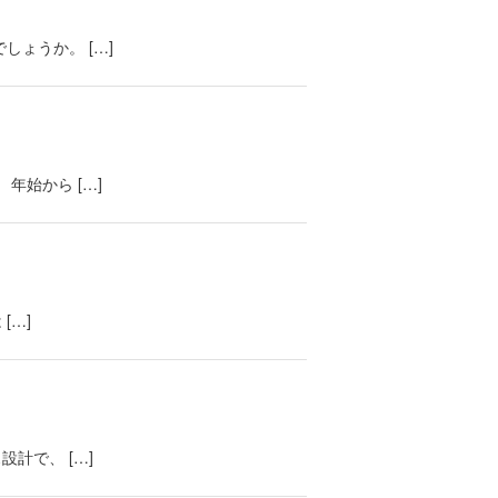
ょうか。 […]
年始から […]
[…]
計で、 […]