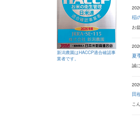
20
稲
お
20
新潟農園はHACCP適合確認事
夏
業者です。
誠に
20
田
こ