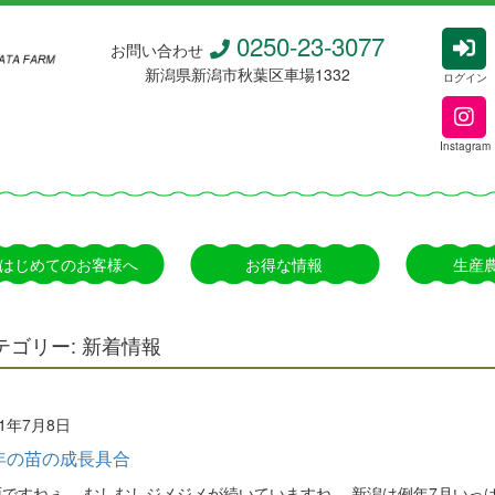
0250-23-3077
お問い合わせ
新潟県新潟市秋葉区車場1332
ログイン
Instagram
はじめてのお客様へ
お得な情報
生産
テゴリー:
新着情報
21年7月8日
年の苗の成長具合
ですねぇ。 むしむしジメジメが続いていますね。 新潟は例年7月いっぱい