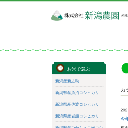
お米で選ぶ
新潟産新之助
カ
新潟県産魚沼コシヒカリ
新潟県産佐渡コシヒカリ
20
新潟県産岩船コシヒカリ
今
梅雨
新潟県産ひかりっこ米コシ