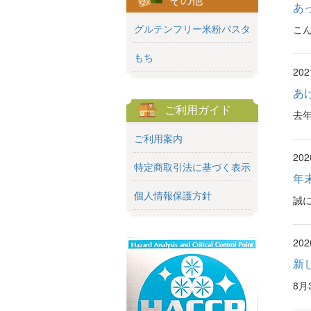
あ
グルテンフリー米粉パスタ
こ
もち
20
あ
ご利用ガイド
去年
ご利用案内
20
特定商取引法に基づく表示
年
個人情報保護方針
誠に
20
新
8月