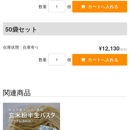
数量
個
50袋セット
在庫状態 : 在庫有り
¥12,130
(税別)
数量
個
関連商品