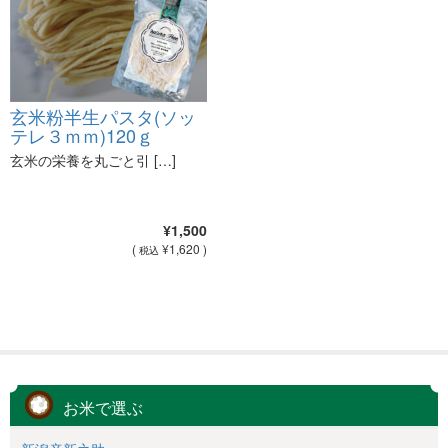
玄米粉半生パスタ(ソッ
テレ３ｍｍ)120ｇ
玄米の栄養を丸ごと引 […]
¥1,500
(
¥1,620 )
税込
お米で選ぶ