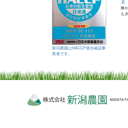
ｇ
爽
も
新潟農園はHACCP適合確認事
業者です。