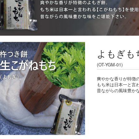
よもぎも
(OT-YGM-01)
爽やかな香りが特徴
もち米は日本一と言
昔ながらの風味豊か